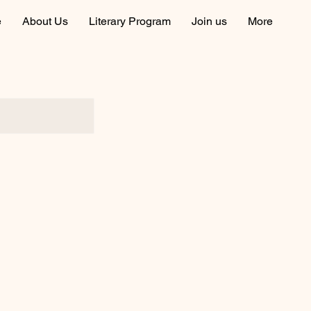
e
About Us
Literary Program
Join us
More