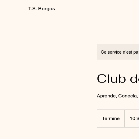
T.S. Borges
Ce service n'est pa
Club d
Aprende, Conecta,
10
dollars
Terminé
T
10 
des
États-
e
Unis
r