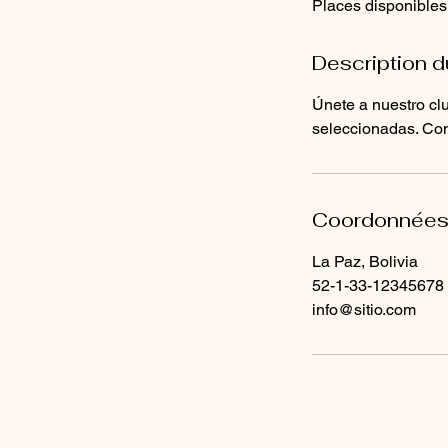
Places disponibles
m
i
n
Description d
é
Únete a nuestro clu
seleccionadas. Comp
Coordonnée
La Paz, Bolivia
52-1-33-12345678
info@sitio.com